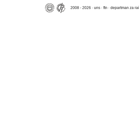
2008 - 2026 · uns · ftn · departman za r