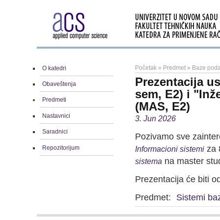
Početak
»
Predmet
»
Baze poda
O katedri
Prezentacija u
Obaveštenja
sem, E2) i "In
Predmeti
(MAS, E2)
Nastavnici
3. Jun 2026
Saradnici
Pozivamo sve zainter
za 
Repozitorijum
Informacioni sistemi
na master stu
sistema
Prezentacija će biti 
Predmet:
Sistemi ba