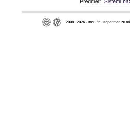
Predmet:
Sistemi ba
2008 - 2026 · uns · ftn · departman za r