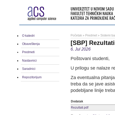
Početak
»
Predmet
»
Sistemi b
O katedri
[SBP] Rezultati
Obaveštenja
6. Jul 2026
Predmeti
Poštovani studenti,
Nastavnici
U prilogu se nalaze r
Saradnici
Za eventualna pitanja 
Repozitorijum
treba da se jave asist
podebljane linije treb
Dodatak
Rezultati.pdf