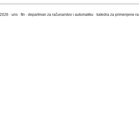
2026 · uns · ftn · departman za računarstvo i automatiku · katedra za primenjene 