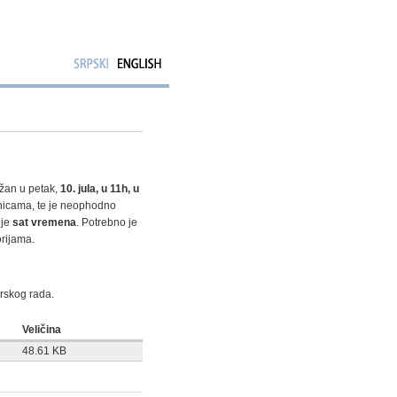
držan u petak,
10. jula, u 11h, u
onicama, te je neophodno
 je
sat vremena
. Potrebno je
orijama.
rskog rada.
Veličina
48.61 KB