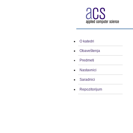
O katedri
Obaveštenja
Predmeti
Nastavnici
Saradnici
Repozitorijum