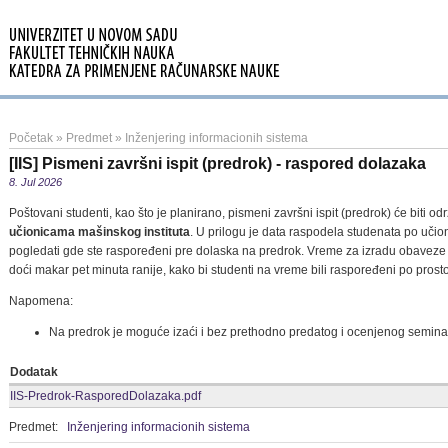
Početak
»
Predmet
»
Inženjering informacionih sistema
[IIS] Pismeni završni ispit (predrok) - raspored dolazaka
8. Jul 2026
Poštovani studenti, kao što je planirano, pismeni završni ispit (predrok) će biti o
učionicama mašinskog instituta
. U prilogu je data raspodela studenata po uči
pogledati gde ste raspoređeni pre dolaska na predrok. Vreme za izradu obaveze
doći makar pet minuta ranije, kako bi studenti na vreme bili raspoređeni po prost
Napomena:
Na predrok je moguće izaći i bez prethodno predatog i ocenjenog semina
Dodatak
IIS-Predrok-RasporedDolazaka.pdf
Predmet:
Inženjering informacionih sistema