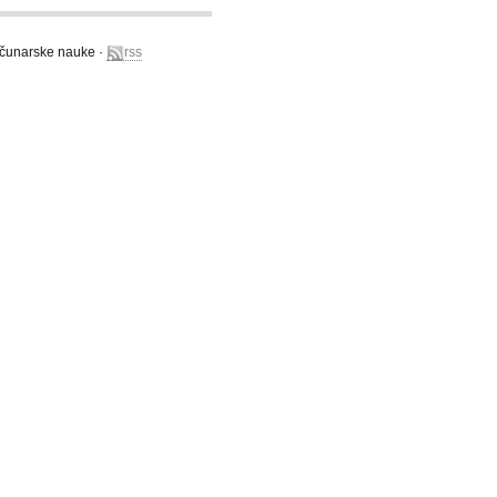
računarske nauke ·
rss