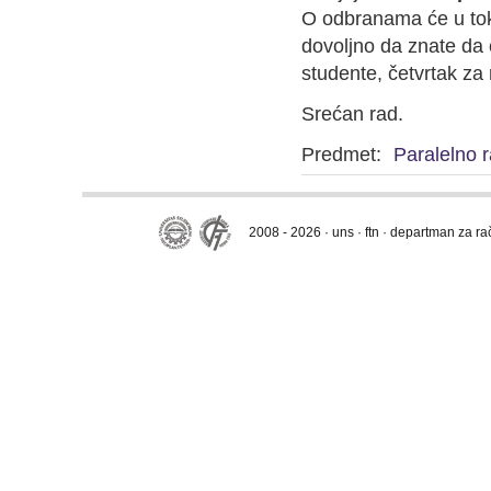
O odbranama će u tok
dovoljno da znate da 
studente, četvrtak za
Srećan rad.
Predmet:
Paralelno 
2008 - 2026 · uns · ftn · departman za r