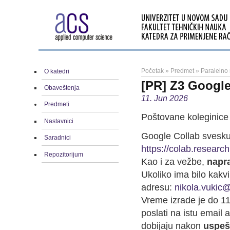
Početak
»
Predmet
»
Paralelno
O katedri
[PR] Z3 Google
Obaveštenja
11. Jun 2026
Predmeti
Poštovane koleginice 
Nastavnici
Google Collab svesku
Saradnici
https://colab.rese
Repozitorijum
Kao i za vežbe,
napra
Ukoliko ima bilo kakvi
adresu:
nikola.vukic
Vreme izrade je do 1
poslati na istu email
dobijaju nakon
uspeš