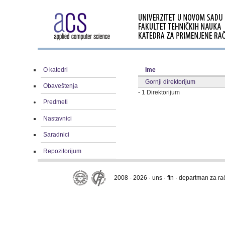
O katedri
Ime
Gornji direktorijum
Obaveštenja
- 1 Direktorijum
Predmeti
Nastavnici
Saradnici
Repozitorijum
2008 - 2026 · uns · ftn · departman za r