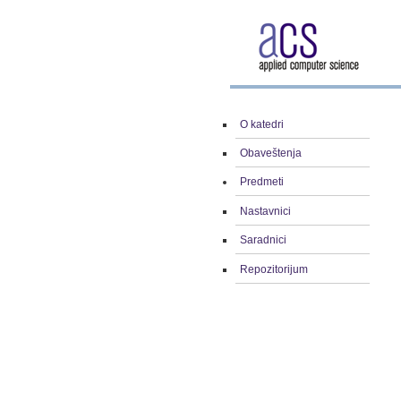
O katedri
Obaveštenja
Predmeti
Nastavnici
Saradnici
Repozitorijum