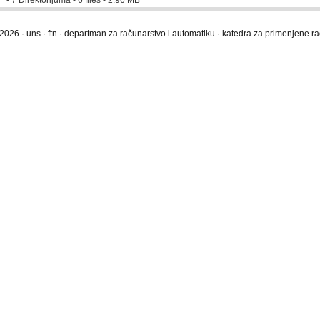
- 7 Direktorijuma - 6 files - 2.96 MB
2026 · uns · ftn · departman za računarstvo i automatiku · katedra za primenjene 