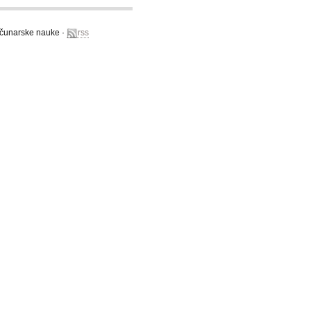
računarske nauke ·
rss