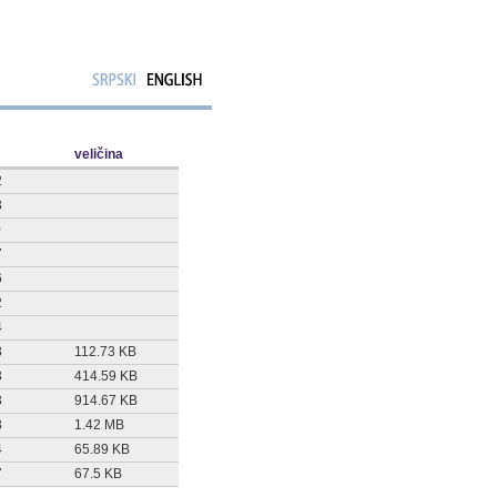
veličina
2
3
0
7
6
2
4
3
112.73 KB
3
414.59 KB
3
914.67 KB
3
1.42 MB
4
65.89 KB
7
67.5 KB