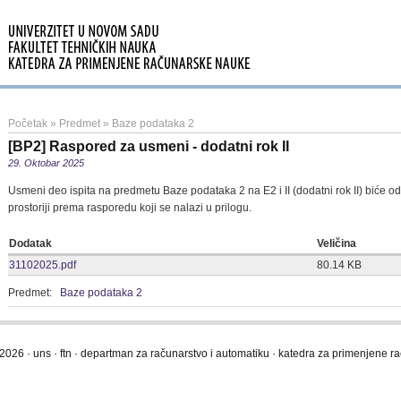
Početak
»
Predmet
»
Baze podataka 2
[BP2] Raspored za usmeni - dodatni rok II
29. Oktobar 2025
Usmeni deo ispita na predmetu Baze podataka 2 na E2 i II (dodatni rok II) biće 
prostoriji prema rasporedu koji se nalazi u prilogu.
Dodatak
Veličina
31102025.pdf
80.14 KB
Predmet:
Baze podataka 2
2026 · uns · ftn · departman za računarstvo i automatiku · katedra za primenjene 