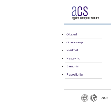
O katedri
Obaveštenja
Predmeti
Nastavnici
Saradnici
Repozitorijum
2008 - 