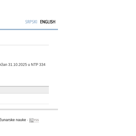
održan 31.10.2025 u NTP 334
računarske nauke ·
rss