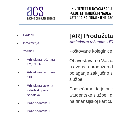
[AR] Produžeta
O katedri
Arhitektura računara - E2
Obaveštenja
Poštovane koleginice 
Predmeti
Arhitektura računara -
Obaveštavamo Vas da 
E2, E3 i IN
u avgustu produžen do
polaganje zaključno 
Arhitektura računara
SIIT
službe.
Arhitektura sistema
Podsećamo da je prija
velikih skupova
Studentske službe i d
podataka
na finansijskoj kartici.
Baze podataka 1
Baze podataka 1 -