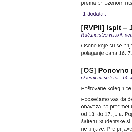
prema priloženom ra
1 dodatak
[RVPII] Ispit – 
Računarstvo visokih per
Osobe koje su se prija
polaganje dana 16. 7.
[OS] Ponovno p
Operativni sistemi - 14. 
Poštovane koleginice 
Podsećamo vas da će 
obaveza na predmetu 
od 13. do 17. jula. Po
šalteru Studentske sl
ne prijave. Pre prijav