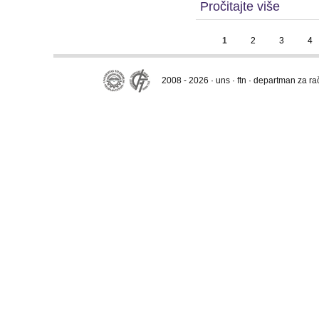
Pročitajte više
1
2
3
4
2008 - 2026 · uns · ftn · departman za r