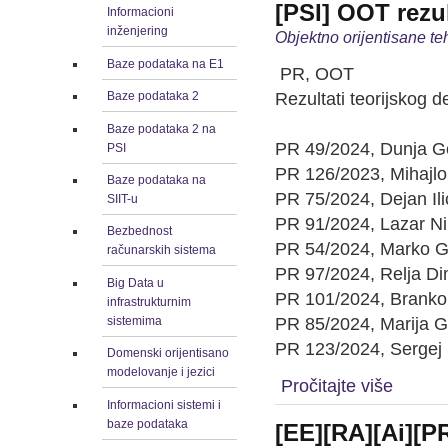
[PSI] OOT rezul
Informacioni
inženjering
Objektno orijentisane te
Baze podataka na E1
PR, OOT
Rezultati teorijskog d
Baze podataka 2
Baze podataka 2 na
PR 49/2024, Dunja G
PSI
PR 126/2023, Mihajlo
Baze podataka na
PR 75/2024, Dejan Il
SIIT-u
PR 91/2024, Lazar Ni
Bezbednost
PR 54/2024, Marko G
računarskih sistema
PR 97/2024, Relja Dim
Big Data u
PR 101/2024, Branko
infrastrukturnim
sistemima
PR 85/2024, Marija G
PR 123/2024, Sergej
Domenski orijentisano
modelovanje i jezici
Pročitajte više
Informacioni sistemi i
baze podataka
[EE][RA][Ai][P