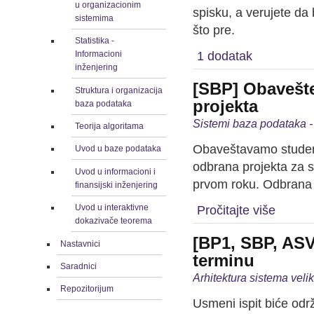
u organizacionim
spisku, a verujete da
sistemima
što pre.
Statistika -
1 dodatak
Informacioni
inženjering
[SBP] Obavešt
Struktura i organizacija
projekta
baza podataka
Sistemi baza podataka -
Teorija algoritama
Obaveštavamo studen
Uvod u baze podataka
odbrana projekta za stu
Uvod u informacioni i
prvom roku. Odbrana 
finansijski inženjering
Uvod u interaktivne
Pročitajte više
dokazivače teorema
[BP1, SBP, ASV
Nastavnici
terminu
Saradnici
Arhitektura sistema veli
Repozitorijum
Usmeni ispit biće odr