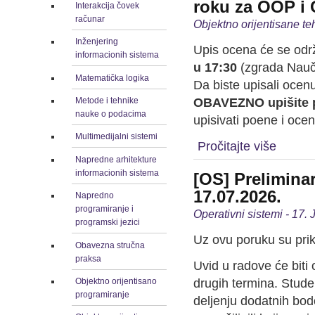
roku za OOP i
Interakcija čovek
računar
Objektno orijentisane te
Inženjering
Upis ocena će se odr
informacionih sistema
u 17:30
(zgrada Naučn
Matematička logika
Da biste upisali ocenu
OBAVEZNO
upišite
Metode i tehnike
nauke o podacima
upisivati poene i ocen
Multimedijalni sistemi
Pročitajte više
Napredne arhitekture
informacionih sistema
[OS] Preliminar
17.07.2026.
Napredno
programiranje i
Operativni sistemi - 17. 
programski jezici
Uz ovu poruku su prik
Obavezna stručna
praksa
Uvid u radove će biti
drugih termina. Stude
Objektno orijentisano
programiranje
deljenju dodatnih bod