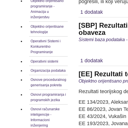
pogrešili, ili koji ver
Objektno orijentisano
programiranje -
1 dodatak
Animacija u
inženjerstvu
[SBP] Rezultat
Objektno orijentisane
obaveza
tehnologije
Sistemi baza podataka -
Operativni Sistemi i
Konkurentno
Programiranje
1 dodatak
Operativni sistemi
Organizacija podataka
[EE] Rezultati 
Osnove proceduralnog
Objektno orijentisano pr
generisanja pokreta
Rezultati teorijskog d
Osnovi programiranja i
programskih jezika
EE 134/2023, Aleksan
EE 86/2023, Jovan Te
Osnovi računarske
inteligencije -
EE 43/2024, Vukašin
Informacioni
EE 193/2023, Jovana 
inženjering