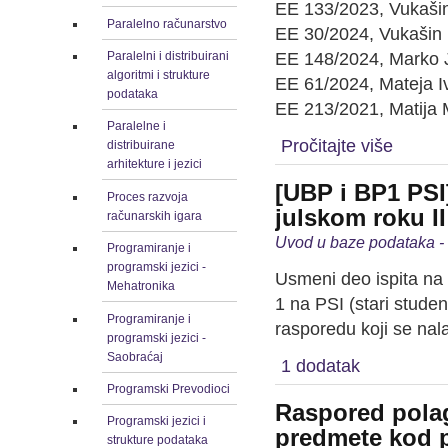
EE 133/2023, Vukašin
Paralelno računarstvo
EE 30/2024, Vukašin
Paralelni i distribuirani
EE 148/2024, Marko J
algoritmi i strukture
EE 61/2024, Mateja I
podataka
EE 213/2021, Matija M
Paralelne i
Pročitajte više
distribuirane
arhitekture i jezici
[UBP i BP1 PSI
Proces razvoja
julskom roku II
računarskih igara
Uvod u baze podataka - 
Programiranje i
programski jezici -
Usmeni deo ispita na
Mehatronika
1 na PSI (stari stude
Programiranje i
rasporedu koji se nala
programski jezici -
Saobraćaj
1 dodatak
Programski Prevodioci
Raspored polaga
Programski jezici i
predmete kod p
strukture podataka