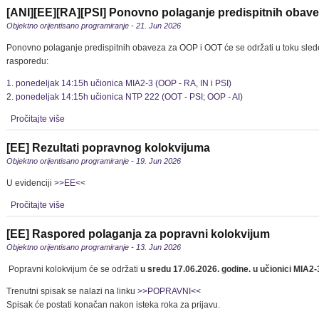
[ANI][EE][RA][PSI] Ponovno polaganje predispitnih obav
Objektno orijentisano programiranje - 21. Jun 2026
Ponovno polaganje predispitnih obaveza za OOP i OOT će se održati u toku sle
rasporedu:
1. ponedeljak 14:15h učionica MIA2-3 (OOP - RA, IN i PSI)
2. ponedeljak 14:15h učionica NTP 222 (OOT - PSI; OOP - AI)
Pročitajte više
[EE] Rezultati popravnog kolokvijuma
Objektno orijentisano programiranje - 19. Jun 2026
U evidenciji
>>EE<<
Pročitajte više
[EE] Raspored polaganja za popravni kolokvijum
Objektno orijentisano programiranje - 13. Jun 2026
Popravni kolokvijum će se održati
u sredu 17.06.2026. godine. u učionici MIA2-
Trenutni spisak se nalazi na linku
>>POPRAVNI<<
Spisak će postati konačan nakon isteka roka za prijavu.