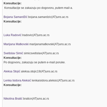
Konsultacije:
Konsultacije se zakazuju po dogovoru, putem mail-a.
Bojana Samardžić
bojana.samardzic(AT)uns.ac.rs
Konsultacije:
Luka Radović
lradovic(AT)uns.ac.rs
Marijana Matkovski
marijanamatkovski(AT)uns.ac.rs
Svetislav Simić
simicsvetislav(AT)uns.ac.rs
Konsultacije:
Po dogovoru, zakazuju se putem e-mail poruke.
Aleksa Stojić
aleksa.stojic19(AT)uns.ac.rs
Lenka Isidora Aleksić
lenkaisidora.aleksic(AT)uns.ac.rs
Konsultacije:
Nikolina Bratić
braticn(AT)uns.ac.rs