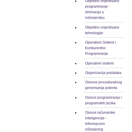
Objektno orijentisano
programiranje -
Animacija u
inženjerstvu
Objektno orijentisane
tehnologije
Operativni Sistemi i
Konkurentno
Programiranje
Operativni sistemi
Organizacija podataka
Osnove proceduralnog
generisanja pokreta
Osnovi programiranja i
programskih jezika
Osnovi računarske
inteligencije -
Informacioni
inženjering