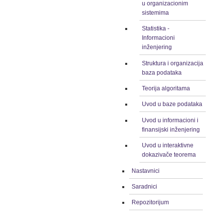
u organizacionim
sistemima
Statistika -
Informacioni
inženjering
Struktura i organizacija
baza podataka
Teorija algoritama
Uvod u baze podataka
Uvod u informacioni i
finansijski inženjering
Uvod u interaktivne
dokazivače teorema
Nastavnici
Saradnici
Repozitorijum