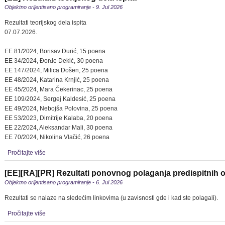
Objektno orijentisano programiranje - 9. Jul 2026
Rezultati teorijskog dela ispita
07.07.2026.
EE 81/2024, Borisav Đurić, 15 poena
EE 34/2024, Đorđe Dekić, 30 poena
EE 147/2024, Milica Došen, 25 poena
EE 48/2024, Katarina Krnjić, 25 poena
EE 45/2024, Mara Čekerinac, 25 poena
EE 109/2024, Sergej Kaldesić, 25 poena
EE 49/2024, Nebojša Polovina, 25 poena
EE 53/2023, Dimitrije Kalaba, 20 poena
EE 22/2024, Aleksandar Mali, 30 poena
EE 70/2024, Nikolina Vlačić, 26 poena
Pročitajte više
[EE][RA][PR] Rezultati ponovnog polaganja predispitnih
Objektno orijentisano programiranje - 6. Jul 2026
Rezultati se nalaze na sledećim linkovima (u zavisnosti gde i kad ste polagali).
Pročitajte više