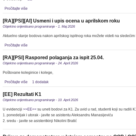
Pročitajte više
[RA][PSI][AI] Usmeni i upis ocena u aprilskom roku
Objektno orijentisano programiranje - 1. Maj 2026
Aktuelno stanje bodova nakon aprilskog ispitnog roka možete videti na sledećim 
Pročitajte više
[RA][PSI] Raspored polaganja za ispit 25.04.
Objektno orijentisano programiranje - 24. April 2026
Poštovane koleginice i kolege,
Pročitajte više
1 dodatak
[EE] Rezultati K1
Objektno orijentisano programiranje - 10. April 2026
U evidenciji
>>EE<<
su uneti bodovi za K1. Za uvid u rad, studenti koji su radili K
1. ponedeljak i utorak - javite se asistentu Aleksandru Manasijeviću
2. sredu - javite se asistentkinji Nikolini Bratić