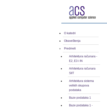
O katedri
Obaveštenja
Predmeti
Arhitektura računara -
E2, E3 i IN
Arhitektura računara
SIIT
Arhitektura sistema
velikih skupova
podataka
Baze podataka 1
Baze podataka 1 -