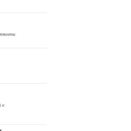
linkovima:
1 u: