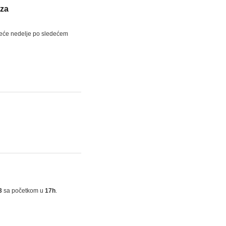
eza
deće nedelje po sledećem
3
sa početkom u
17h
.