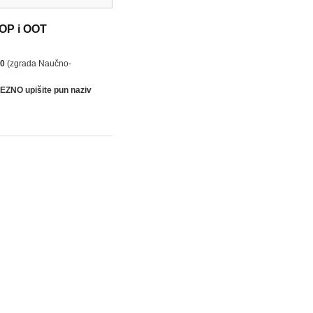
OOP i OOT
30
(zgrada Naučno-
VEZNO
upišite pun naziv