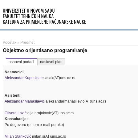
Početak
»
Predmet
Objektno orijentisano programiranje
osnovni podaci
nastavni plan
Nastavnici:
Aleksandar Kupusinac
sasak(AT)uns.ac.rs
Asistenti:
Aleksandar Manasijević
aleksandarmanasijevic(AT)uns.ac.rs
Olivera Lazić
olja.hrnjakovic(AT)uns.ac.rs
Konsultacije:
Po dogovoru (putem e-mail poruke)
Milan Stanković
milan.s(AT)uns.ac.rs