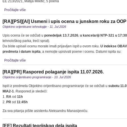
EE 213/2021, Matija Miletić, 5 poena
Pročitajte više
[RA][PSI][AI] Usmeni i upis ocena u junskom roku za OOP
Objektno orijentisane tehnologije - 11. Jul 2026
Upis ocena će se održati u
ponedeljak 13.7.2026. u kancelariji NTP-321 u 17:30
tehnološkog parka, treći sprat).
Da biste upisali ocenu morate imati prijavljen ispit u ovom roku.
U indekse OBA
predmeta i datum ispita
, a nemojte upisivati poene i ocenu. Datumi ispita su:
Pročitajte više
[RA][PR] Raspored polaganje ispita 11.07.2026.
Objektno orijentisano programiranje - 10. Jul 2026
Ispit iz predmeta Objektno orijentisano programiranje će se održati u
subotu 11.
MIA2-1
. Raspored je sledeći:
1.
RA
od
11h
2.
PR
od
11:45h
Za sva pitanja pišite asistentu Aleksandru Manasijeviću.
[EE] Rezultati teorijskog dela ispita