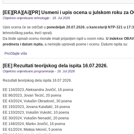
[EE][RA][Ai][PR] Usmeni i upis ocena u julskom roku za 
Objektno orijentisane tehnologije - 18. Jul 2026
Upis ocena će se održati u
ponedeljak 20.07.2026. u kancelariji NTP-321 u 17:
tehnološkog parka, treći sprat).
Da biste upisali ocenu morate imati prijavljen ispit u ovom roku.
U indekse OBA
predmeta i datum ispita
, a nemojte upisivati poene i ocenu. Datumi ispita su:
Pročitajte više
[EE] Rezultati teorijskog dela ispita 16.07.2026.
Objektno orijentisano programiranje - 16. Jul 2026
Rezultati teorijskog dela ispita 16.07.2026.
EE 134/2023, Aleksandra Jovičić, 16 poena
EE 86/2023, Jovan Terzić, 20 poena
EE 43/2024, Vukašin Obradović, 30 poena
EE 193/2023, Jovana Kalafatić, 16 poena
EE 133/2023, Vukašin Vukotić, 10 poena
EE 30/2024, Vukašin Nenadić, 20 poena
EE 148/2024, Marko Jovičić, 16 poena
EE 61/2024, Mateja Ivković, 5 poena