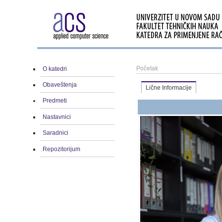
Početak
O katedri
Obaveštenja
Lične Informacije
Predmeti
Nastavnici
Saradnici
Repozitorijum