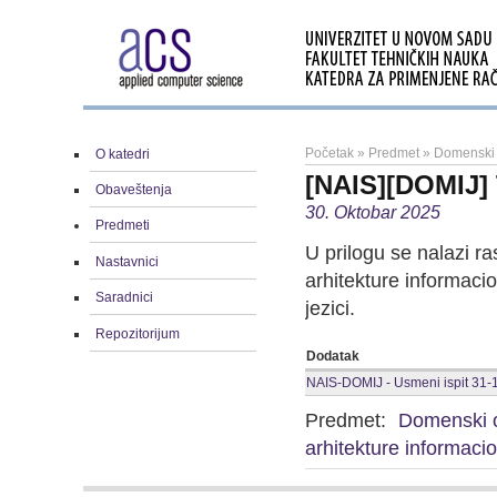
Početak
»
Predmet
»
Domenski o
O katedri
[NAIS][DOMIJ] 
Obaveštenja
30. Oktobar 2025
Predmeti
U prilogu se nalazi 
Nastavnici
arhitekture informaci
Saradnici
jezici.
Repozitorijum
Dodatak
NAIS-DOMIJ - Usmeni ispit 31-
Predmet:
Domenski or
arhitekture informaci