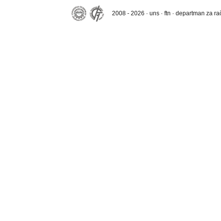
2008 - 2026 · uns · ftn · departman za r