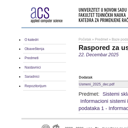
Početak
»
Predmet
»
Baze podat
O katedri
Raspored za us
Obaveštenja
22. Decembar 2025
Predmeti
Nastavnici
Saradnici
Dodatak
Usmeni_2025_dec.pdf
Repozitorijum
Predmet:
Sistemi sk
Informacioni sistemi
podataka 1 - Informac