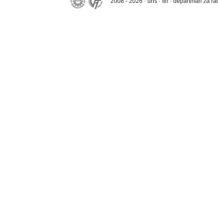
2008 - 2026 · uns · ftn · departman za r