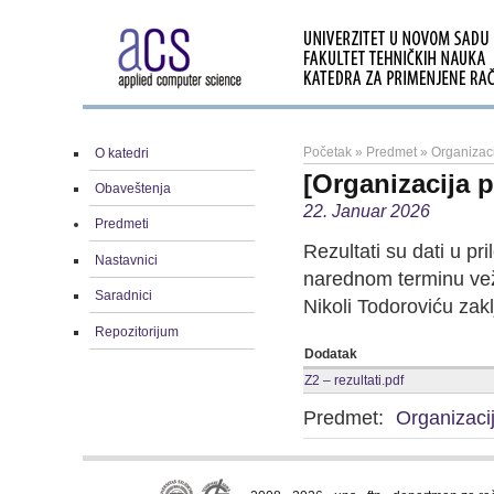
Početak
»
Predmet
»
Organizac
O katedri
[Organizacija p
Obaveštenja
22. Januar 2026
Predmeti
Rezultati su dati u pri
Nastavnici
narednom terminu vež
Saradnici
Nikoli Todoroviću zak
Repozitorijum
Dodatak
Z2 – rezultati.pdf
Predmet:
Organizaci