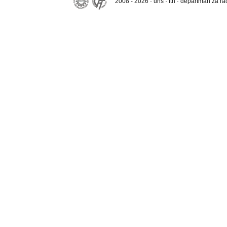
2008 - 2026 · uns · ftn · departman za r