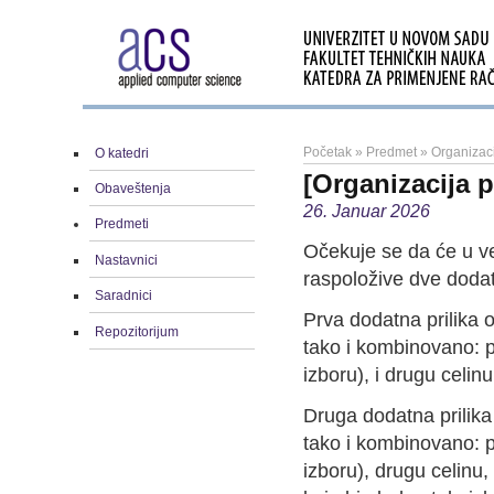
Početak
»
Predmet
»
Organizac
O katedri
[Organizacija 
Obaveštenja
26. Januar 2026
Predmeti
Očekuje se da će u ve
Nastavnici
raspoložive dve dodatn
Saradnici
Prva dodatna prilika 
Repozitorijum
tako i kombinovano: pr
izboru), i drugu celin
Druga dodatna prilika
tako i kombinovano: pr
izboru), drugu celinu,