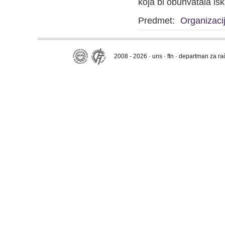
koja bi obuhvatala isk
Predmet:
Organizaci
2008 - 2026 · uns · ftn · departman za r