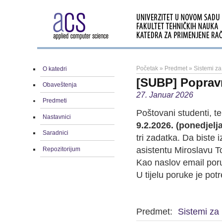
Početak
»
Predmet
»
Sistemi z
O katedri
[SUBP] Poprav
Obaveštenja
27. Januar 2026
Predmeti
Poštovani studenti, t
Nastavnici
9.2.2026. (ponedjelj
Saradnici
tri zadatka. Da biste 
asistentu Miroslavu 
Repozitorijum
Kao naslov email poru
U tijelu poruke je pot
Predmet:
Sistemi za