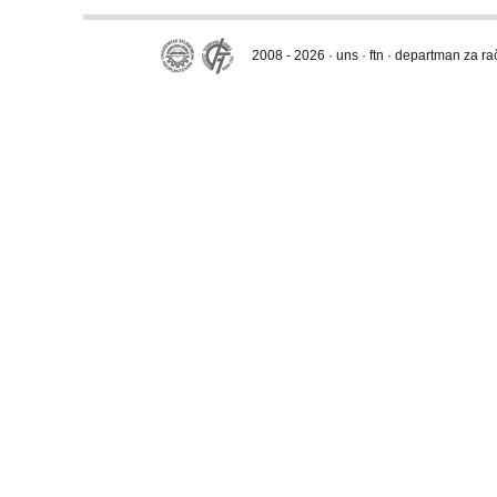
2008 - 2026 · uns · ftn · departman za r