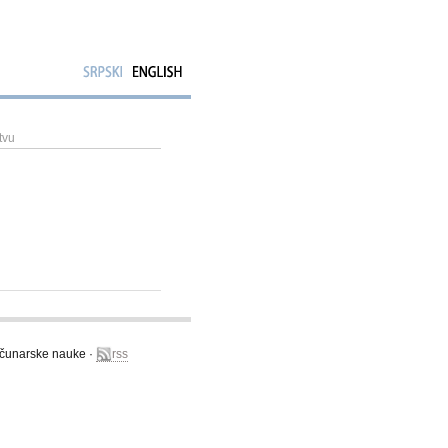
tvu
računarske nauke ·
rss