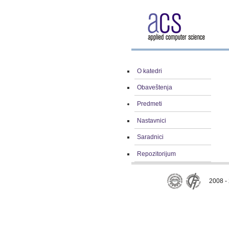
O katedri
Obaveštenja
Predmeti
Nastavnici
Saradnici
Repozitorijum
2008 - 