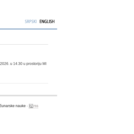
 2026. u 14.30 u prostoriju MI
računarske nauke ·
rss