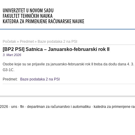
Početak
»
Predmet
»
Baze podataka 2 na PSI
[BP2 PSI] Satnica – Januarsko-februarski rok II
3. Mart 2026
Osobe koje su se prijavile za januarsko-februarski rok II treba da dođu dana 4. 3.
G3-1C.
Predmet:
Baze podataka 2 na PSI
2026 · uns · ftn · departman za računarstvo i automatiku · katedra za primenjene 