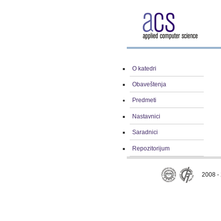
O katedri
Obaveštenja
Predmeti
Nastavnici
Saradnici
Repozitorijum
2008 - 