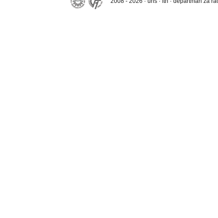
2008 - 2026 · uns · ftn · departman za r