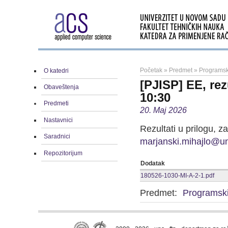
Početak
»
Predmet
»
Programski
O katedri
[PJISP] EE, rez
Obaveštenja
10:30
Predmeti
20. Maj 2026
Nastavnici
Rezultati u prilogu, z
Saradnici
marjanski.mihajlo@un
Repozitorijum
Dodatak
180526-1030-MI-A-2-1.pdf
Predmet:
Programski 