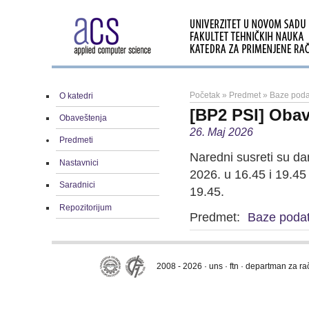
Početak
»
Predmet
»
Baze poda
O katedri
[BP2 PSI] Obav
Obaveštenja
26. Maj 2026
Predmeti
Naredni susreti su dan
Nastavnici
2026. u 16.45 i 19.45
Saradnici
19.45.
Repozitorijum
Predmet:
Baze podat
2008 - 2026 · uns · ftn · departman za r