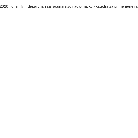
2026 · uns · ftn · departman za računarstvo i automatiku · katedra za primenjene 