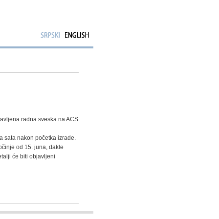
postavljena radna sveska na ACS
a sata nakon početka izrade.
činje od 15. juna, dakle
lji će biti objavljeni