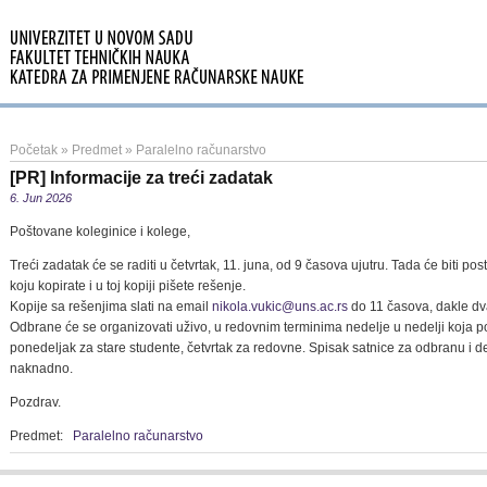
Početak
»
Predmet
»
Paralelno računarstvo
[PR] Informacije za treći zadatak
6. Jun 2026
Poštovane koleginice i kolege,
Treći zadatak će se raditi u četvrtak, 11. juna, od 9 časova ujutru. Tada će biti 
koju kopirate i u toj kopiji pišete rešenje.
Kopije sa rešenjima slati na email
nikola.vukic@uns.ac.rs
do 11 časova, dakle dv
Odbrane će se organizovati uživo, u redovnim terminima nedelje u nedelji koja po
ponedeljak za stare studente, četvrtak za redovne. Spisak satnice za odbranu i deta
naknadno.
Pozdrav.
Predmet:
Paralelno računarstvo