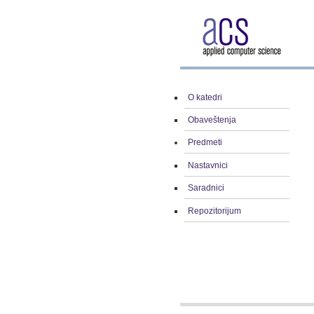
O katedri
Obaveštenja
Predmeti
Nastavnici
Saradnici
Repozitorijum