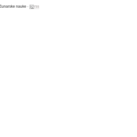
računarske nauke ·
rss