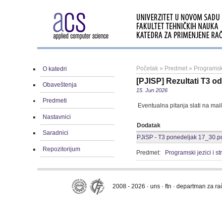
Početak
»
Predmet
»
Programski
O katedri
[PJISP] Rezultati T3 o
Obaveštenja
15. Jun 2026
Predmeti
Eventualna pitanja slati na mai
Nastavnici
Dodatak
Saradnici
PJiSP - T3 ponedeljak 17_30.p
Repozitorijum
Predmet:
Programski jezici i s
2008 - 2026 · uns · ftn · departman za r