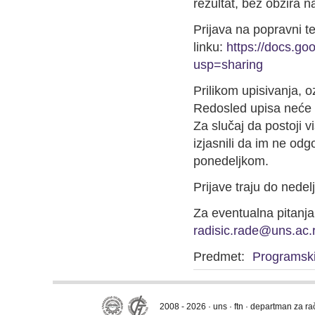
rezultat, bez obzira na t
Prijava na popravni t
linku:
https://docs.
usp=sharing
Prilikom upisivanja, o
Redosled upisa neće g
Za slučaj da postoji v
izjasnili da im ne od
ponedeljkom.
Prijave traju do nedel
Za eventualna pitanja 
radisic.rade@uns.ac.
Predmet:
Programski 
2008 - 2026 · uns · ftn · departman za r