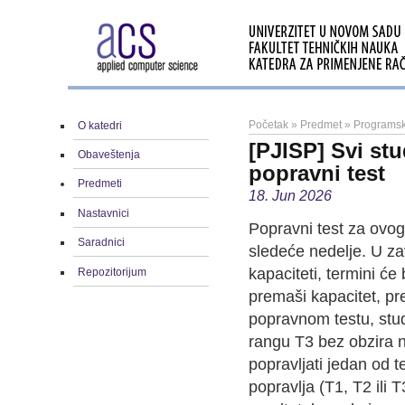
Početak
»
Predmet
»
Programski
O katedri
[PJISP] Svi st
Obaveštenja
popravni test
Predmeti
18. Jun 2026
Nastavnici
Popravni test za ovog
Saradnici
sledeće nedelje. U zav
kapaciteti, termini će 
Repozitorijum
premaši kapacitet, pre
popravnom testu, stud
rangu T3 bez obzira na
popravljati jedan od t
popravlja (T1, T2 ili 