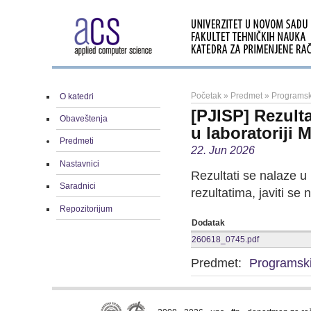
Početak
»
Predmet
»
Programski
O katedri
[PJISP] Rezulta
Obaveštenja
u laboratoriji 
Predmeti
22. Jun 2026
Nastavnici
Rezultati se nalaze u 
Saradnici
rezultatima, javiti se 
Repozitorijum
Dodatak
260618_0745.pdf
Predmet:
Programski 