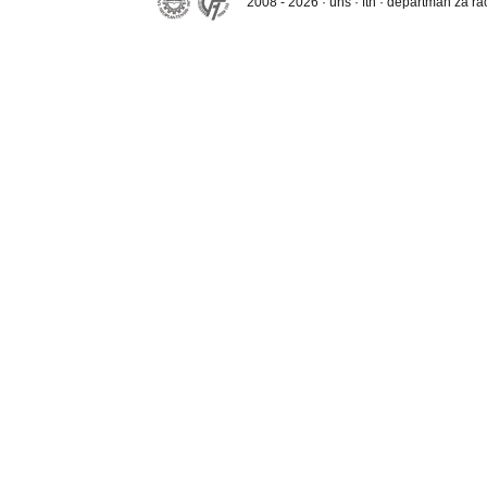
2008 - 2026 · uns · ftn · departman za r