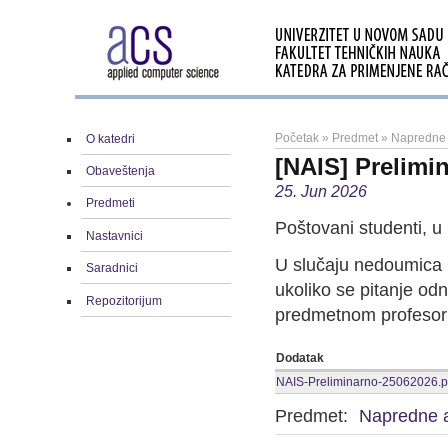
Početak
»
Predmet
»
Napredne a
O katedri
[NAIS] Prelimin
Obaveštenja
25. Jun 2026
Predmeti
Poštovani studenti, u 
Nastavnici
U slučaju nedoumica 
Saradnici
ukoliko se pitanje odn
Repozitorijum
predmetnom profesoru
Dodatak
NAIS-Preliminarno-25062026.p
Predmet:
Napredne a