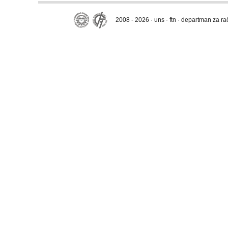
2008 - 2026 · uns · ftn · departman za r