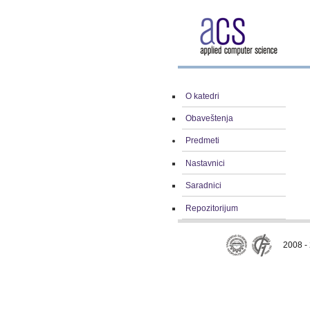
O katedri
Obaveštenja
Predmeti
Nastavnici
Saradnici
Repozitorijum
2008 - 