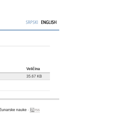
Veličina
35.67 KB
računarske nauke ·
rss