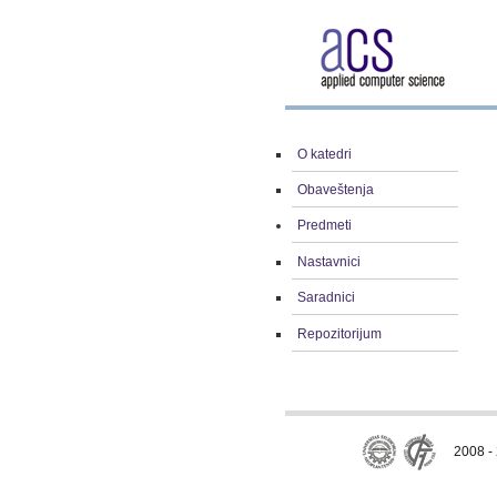
O katedri
Obaveštenja
Predmeti
Nastavnici
Saradnici
Repozitorijum
2008 - 