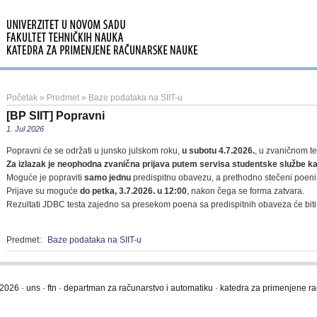
Početak
»
Predmet
»
Baze podataka na SIIT-u
[BP SIIT] Popravni
1. Jul 2026
Popravni će se održati u junsko julskom roku,
u subotu 4.7.2026.
, u zvaničnom te
Za izlazak je neophodna zvanična prijava putem servisa studentske službe k
Moguće je popraviti
samo jednu
predispitnu obavezu, a prethodno stečeni poeni
Prijave su moguće
do petka, 3.7.2026. u 12:00
, nakon čega se forma zatvara.
Rezultati JDBC testa zajedno sa presekom poena sa predispitnih obaveza će bit
Predmet:
Baze podataka na SIIT-u
2026 · uns · ftn · departman za računarstvo i automatiku · katedra za primenjene 