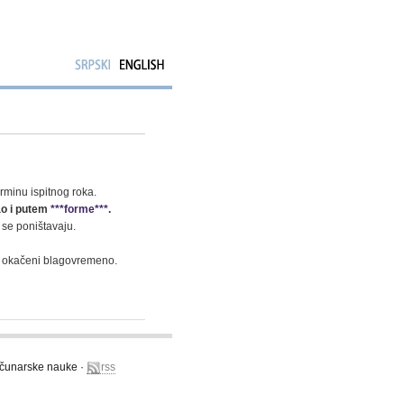
rminu ispitnog roka.
ao i putem
***forme***
.
 se poništavaju.
i okačeni blagovremeno.
računarske nauke ·
rss