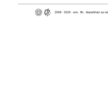
2008 - 2026 · uns · ftn · departman za r