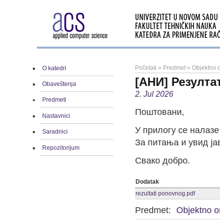
Početak
»
Predmet
»
Objektno o
O katedri
[АНИ] Резулта
Obaveštenja
2. Jul 2026
Predmeti
Поштовани,
Nastavnici
У прилогу се налазе
Saradnici
За питања и увид ја
Repozitorijum
Свако добро.
Dodatak
rezultati ponovnog.pdf
Predmet:
Objektno or