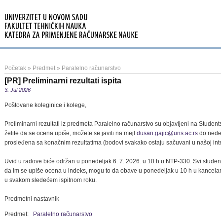
Početak
»
Predmet
»
Paralelno računarstvo
[PR] Preliminarni rezultati ispita
3. Jul 2026
Poštovane koleginice i kolege,
Preliminarni rezultati iz predmeta Paralelno računarstvo su objavljeni na Studen
želite da se ocena upiše, možete se javiti na mejl
dusan.gajic@uns.ac.rs
do nedel
prosleđena sa konačnim rezultatima (bodovi svakako ostaju sačuvani u našoj inte
Uvid u radove biće održan u ponedeljak 6. 7. 2026. u 10 h u NTP-330. Svi student
da im se upiše ocena u indeks, mogu to da obave u ponedeljak u 10 h u kancelarij
u svakom sledećem ispitnom roku.
Predmetni nastavnik
Predmet:
Paralelno računarstvo