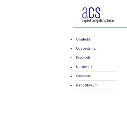
O katedri
Obaveštenja
Predmeti
Nastavnici
Saradnici
Repozitorijum