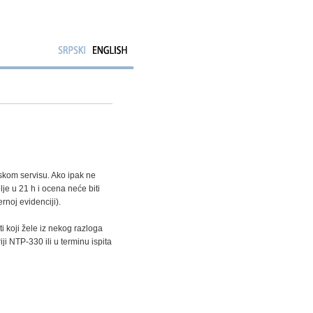
tskom servisu. Ako ipak ne
je u 21 h i ocena neće biti
rnoj evidenciji).
i koji žele iz nekog razloga
i NTP-330 ili u terminu ispita