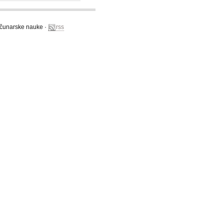
računarske nauke ·
rss