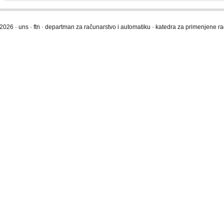
2026 · uns · ftn · departman za računarstvo i automatiku · katedra za primenjene 