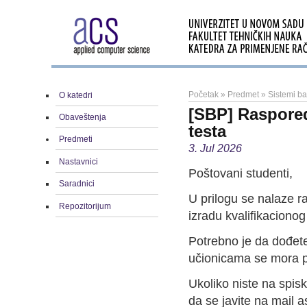
Početak
»
Predmet
»
Sistemi b
O katedri
[SBP] Raspored
Obaveštenja
testa
Predmeti
3. Jul 2026
Nastavnici
Poštovani studenti,
Saradnici
U prilogu se nalaze r
Repozitorijum
izradu kvalifikacionog
Potrebno je da dođete
učionicama se mora p
Ukoliko niste na spisk
da se javite na mail as