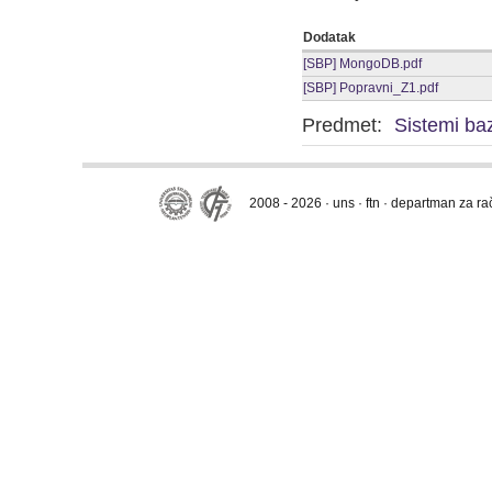
Dodatak
[SBP] MongoDB.pdf
[SBP] Popravni_Z1.pdf
Predmet:
Sistemi ba
2008 - 2026 · uns · ftn · departman za r