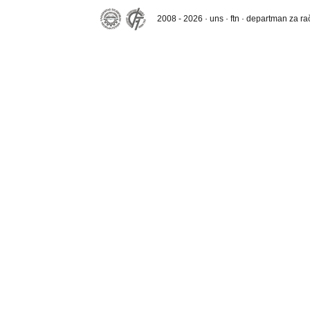
2008 - 2026 · uns · ftn · departman za r