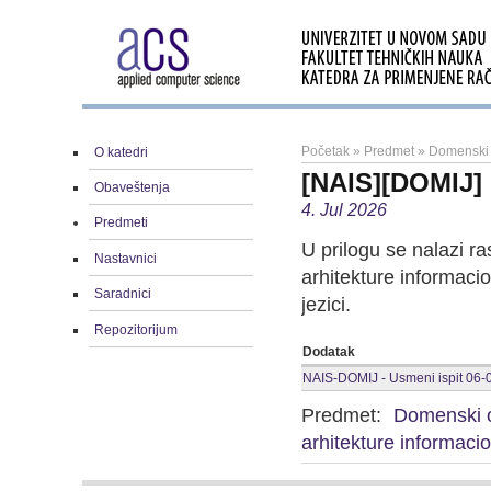
Početak
»
Predmet
»
Domenski o
O katedri
[NAIS][DOMIJ] 
Obaveštenja
4. Jul 2026
Predmeti
U prilogu se nalazi 
Nastavnici
arhitekture informaci
Saradnici
jezici.
Repozitorijum
Dodatak
NAIS-DOMIJ - Usmeni ispit 06-
Predmet:
Domenski or
arhitekture informaci