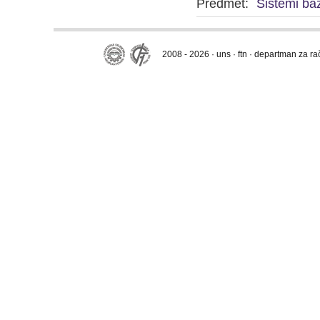
Predmet:
Sistemi ba
2008 - 2026 · uns · ftn · departman za r