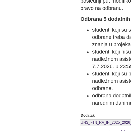
poslednji put modifik
pravo na odbranu.
Odbrana 5 dodatnih
studenti koji su
odbrane treba da
znanja u projeka
studenti koji nis
nadležnom asiste
7.7.2026. u 23:5
studenti koji su 
nadležnom asiste
odbrane.
odbrana dodatni
narednim danima,
Dodatak
UNS_FTN_RA_IN_2025_2026_S