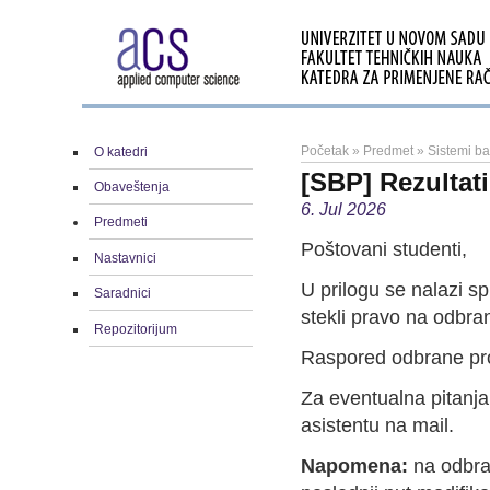
Početak
»
Predmet
»
Sistemi b
O katedri
[SBP] Rezultati
Obaveštenja
6. Jul 2026
Predmeti
Poštovani studenti,
Nastavnici
U prilogu se nalazi spi
Saradnici
stekli pravo na odbr
Repozitorijum
Raspored odbrane pro
Za eventualna pitanja
asistentu na mail.
Napomena:
na odbran