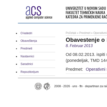
Početak
»
Predmet
»
Operativni
O katedri
Obavestenje o 
Obaveštenja
8. Februar 2013
Predmeti
Od 08.02.2013. ispit
Nastavnici
(ponedeljak, TMD 144
Saradnici
Predmet:
Operativni 
Repozitorijum
2008 - 2026 · uns · ftn · departman za r