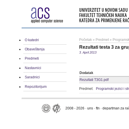
Početak
»
Predmet
»
Programski
O katedri
Rezultati testa 3 za gr
Obaveštenja
3. April 2013
Predmeti
Nastavnici
Dodatak
Saradnici
Rezultati T3G1.pdf
Repozitorijum
Predmet:
Programski jezici i s
2008 - 2026 · uns · ftn · departman za r