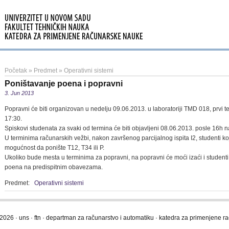
Početak
»
Predmet
»
Operativni sistemi
Poništavanje poena i popravni
3. Jun 2013
Popravni će biti organizovan u nedelju 09.06.2013. u laboratoriji TMD 018, prvi t
17:30.
Spiskovi studenata za svaki od termina će biti objavljeni 08.06.2013. posle 16h n
U terminima računarskih vežbi, nakon završenog parcijalnog ispita I2, studenti ko
mogućnost da ponište T12, T34 ili P.
Ukoliko bude mesta u terminima za popravni, na popravni će moći izaći i studenti 
poena na predispitnim obavezama.
Predmet:
Operativni sistemi
2026 · uns · ftn · departman za računarstvo i automatiku · katedra za primenjene 