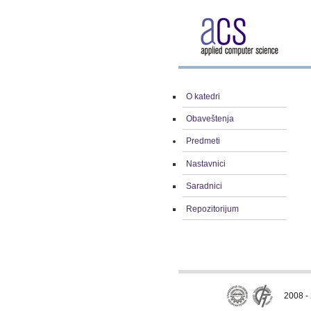
O katedri
Obaveštenja
Predmeti
Nastavnici
Saradnici
Repozitorijum
2008 - 