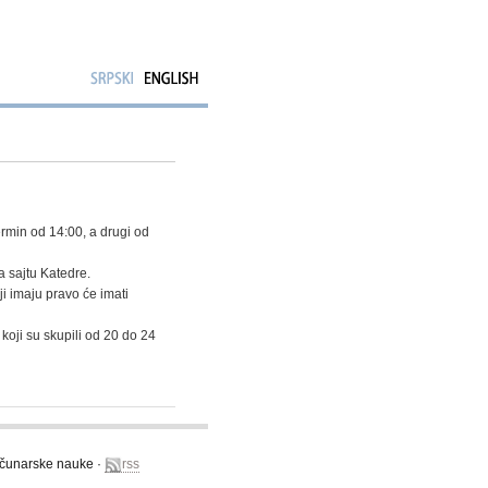
ermin od 14:00, a drugi od
a sajtu Katedre.
ji imaju pravo će imati
koji su skupili od 20 do 24
računarske nauke ·
rss