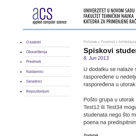
Početak
»
Predmet
»
Arhitektu
O katedri
Spiskovi stude
Obaveštenja
8. Jun 2013
Predmeti
U dodatku se nalaze 
Nastavnici
raspoređene u nedelju
Saradnici
raspoređena u utorak 
Repozitorijum
Pošto grupa u utorak n
Test12 ili Test34 mogu
studenata nego što mo
poena na predispitn
Dodatak