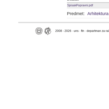
SpisakPopravni.pdf
Predmet:
Arhitektur
2008 - 2026 · uns · ftn · departman za r