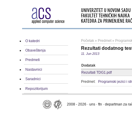
Početak
»
Predmet
»
Programski
O katedri
Rezultati dodatnog tes
Obaveštenja
11. Jun 2013
Predmeti
Dodatak
Nastavnici
Rezultati TDG1.pdf
Saradnici
Predmet:
Programski jezici i s
Repozitorijum
2008 - 2026 · uns · ftn · departman za r