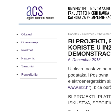
Početak
»
Predmet
»
Obavešten
O katedri
BI PROJEKTI, 
Obaveštenja
KORISTE U IN2
Predmeti
DEMONSTRACI
Nastavnici
5. Decembar 2013
Saradnici
U okviru nastave na m
podataka i Poslovna in
Repozitorijum
elektroenergetskim si
www.in2.hr
), biće od
BI PROJEKTI, PLATF
ISKUSTVA, SPECIF