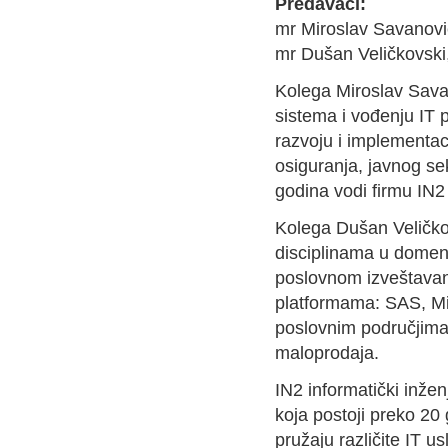
Predavači:
mr Miroslav Savanović,
mr Dušan Veličkovski, 
Kolega Miroslav Savan
sistema i vođenju IT 
razvoju i implementaci
osiguranja, javnog se
godina vodi firmu IN2
Kolega Dušan Veličkov
disciplinama u domenu
poslovnom izveštavanj
platformama: SAS, Mic
poslovnim područjima:
maloprodaja.
IN2 informatički inže
koja postoji preko 20 
pružaju različite IT u