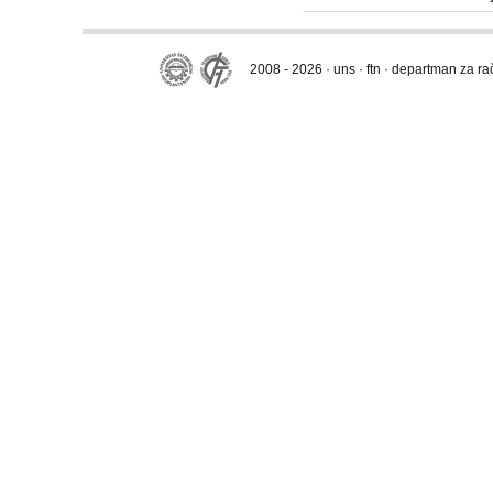
2008 - 2026 · uns · ftn · departman za r