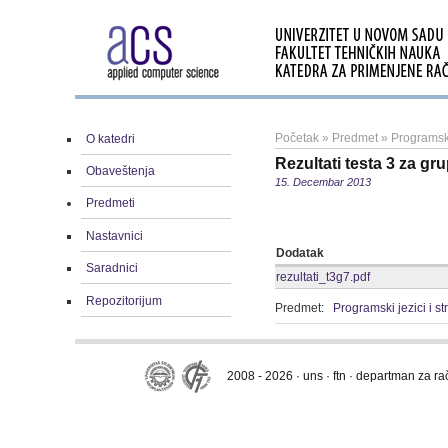
Početak
»
Predmet
»
Programski
O katedri
Rezultati testa 3 za gr
Obaveštenja
15. Decembar 2013
Predmeti
Nastavnici
Dodatak
Saradnici
rezultati_t3g7.pdf
Repozitorijum
Predmet:
Programski jezici i s
2008 - 2026 · uns · ftn · departman za r