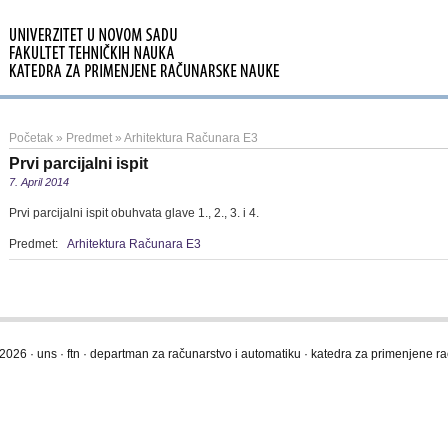
Početak
»
Predmet
»
Arhitektura Računara E3
Prvi parcijalni ispit
7. April 2014
Prvi parcijalni ispit obuhvata glave 1., 2., 3. i 4.
Predmet:
Arhitektura Računara E3
2026 · uns · ftn · departman za računarstvo i automatiku · katedra za primenjene 