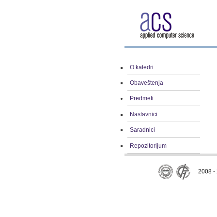
O katedri
Obaveštenja
Predmeti
Nastavnici
Saradnici
Repozitorijum
2008 - 