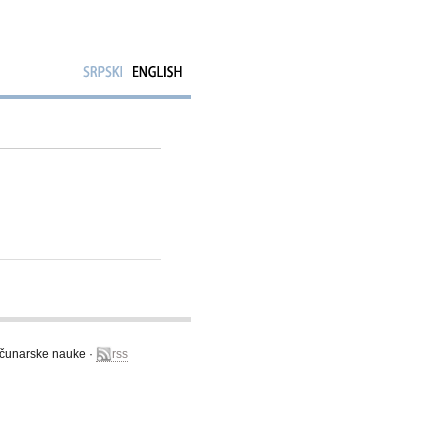
računarske nauke ·
rss