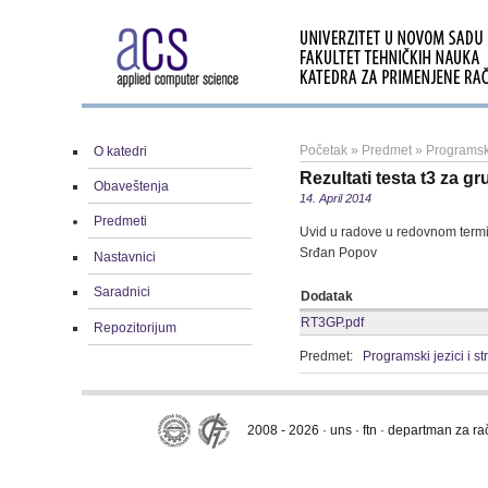
Početak
»
Predmet
»
Programski
O katedri
Rezultati testa t3 za 
Obaveštenja
14. April 2014
Predmeti
Uvid u radove u redovnom termi
Srđan Popov
Nastavnici
Saradnici
Dodatak
RT3GP.pdf
Repozitorijum
Predmet:
Programski jezici i s
2008 - 2026 · uns · ftn · departman za r