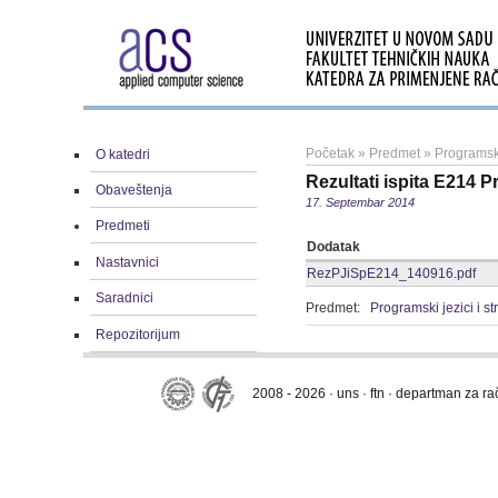
Početak
»
Predmet
»
Programski
O katedri
Rezultati ispita E214 P
Obaveštenja
17. Septembar 2014
Predmeti
Dodatak
Nastavnici
RezPJiSpE214_140916.pdf
Saradnici
Predmet:
Programski jezici i s
Repozitorijum
2008 - 2026 · uns · ftn · departman za r