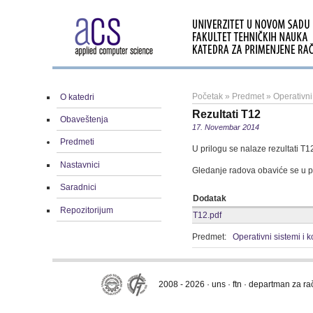
Početak
»
Predmet
»
Operativni
O katedri
Rezultati T12
Obaveštenja
17. Novembar 2014
Predmeti
U prilogu se nalaze rezultati T1
Nastavnici
Gledanje radova obaviće se u pa
Saradnici
Dodatak
Repozitorijum
T12.pdf
Predmet:
Operativni sistemi i
2008 - 2026 · uns · ftn · departman za r