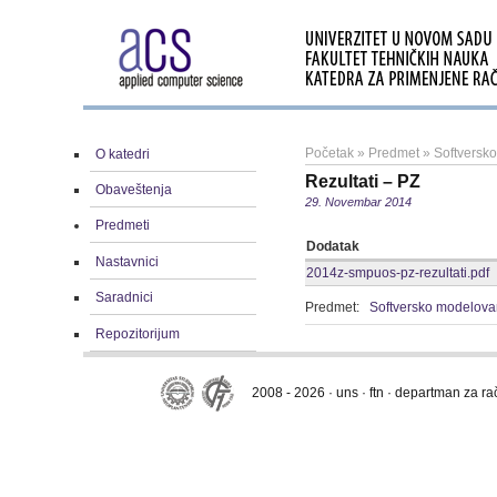
Početak
»
Predmet
»
Softversk
O katedri
Rezultati – PZ
Obaveštenja
29. Novembar 2014
Predmeti
Dodatak
Nastavnici
2014z-smpuos-pz-rezultati.pdf
Saradnici
Predmet:
Softversko modelova
Repozitorijum
2008 - 2026 · uns · ftn · departman za r