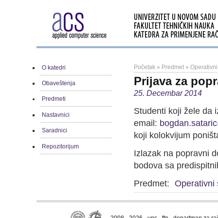
Početak
»
Predmet
»
Operativni
O katedri
Prijava za popr
Obaveštenja
25. Decembar 2014
Predmeti
Studenti koji žele da
Nastavnici
email:
bogdan.satari
Saradnici
koji kolokvijum poništ
Repozitorijum
Izlazak na popravni do
bodova sa predispitn
Predmet:
Operativni 
2008 - 2026 · uns · ftn · departman za r