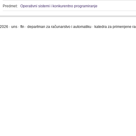
Predmet:
Operativni sistemi i konkurentno programiranje
2026 · uns · ftn · departman za računarstvo i automatiku · katedra za primenjene 