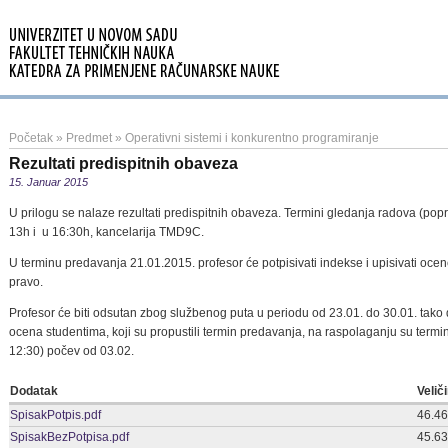
Početak
»
Predmet
»
Operativni sistemi i konkurentno programiranje
Rezultati predispitnih obaveza
15. Januar 2015
U prilogu se nalaze rezultati predispitnih obaveza. Termini gledanja radova (pop
13h i u 16:30h, kancelarija TMD9C.
U terminu predavanja 21.01.2015. profesor će potpisivati indekse i upisivati ocen
pravo.
Profesor će biti odsutan zbog službenog puta u periodu od 23.01. do 30.01. tako 
ocena studentima, koji su propustili termin predavanja, na raspolaganju su termi
12:30) počev od 03.02.
Dodatak
Velič
SpisakPotpis.pdf
46.4
SpisakBezPotpisa.pdf
45.6