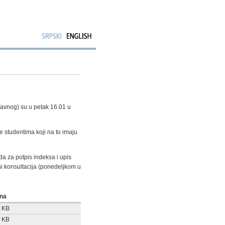
ravnog) su u petak 16.01 u
e studentima koji na to imaju
da za potpis indeksa i upis
ni konsultacija (ponedeljkom u
ina
6 KB
3 KB