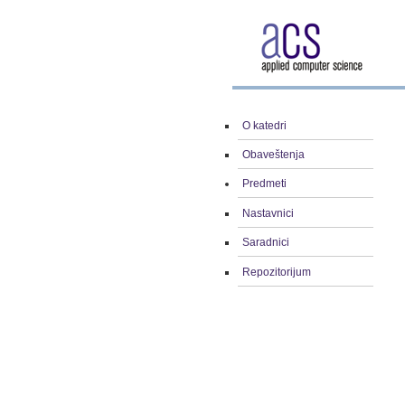
O katedri
Obaveštenja
Predmeti
Nastavnici
Saradnici
Repozitorijum