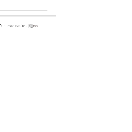
računarske nauke ·
rss