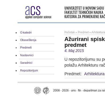
Početak
»
Predmet
»
Arhitektu
O katedri
Ažurirani spis
Obaveštenja
predmet
Predmeti
4. Maj 2015
Nastavnici
U repozitorijumu su p
Saradnici
polažu Arhitekturu ra
Repozitorijum
Predmet:
Arhitektur
2008 - 2026 · uns · ftn · departman za r