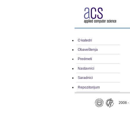
O katedri
Obaveštenja
Predmeti
Nastavnici
Saradnici
Repozitorijum
2008 - 