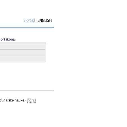
računarske nauke ·
rss