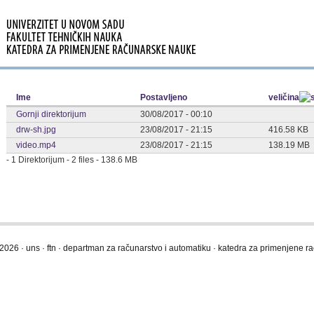
Ime
Postavljeno
veličina
Gornji direktorijum
30/08/2017 - 00:10
drw-sh.jpg
23/08/2017 - 21:15
416.58 KB
video.mp4
23/08/2017 - 21:15
138.19 MB
- 1 Direktorijum - 2 files - 138.6 MB
2026 · uns · ftn · departman za računarstvo i automatiku · katedra za primenjene 