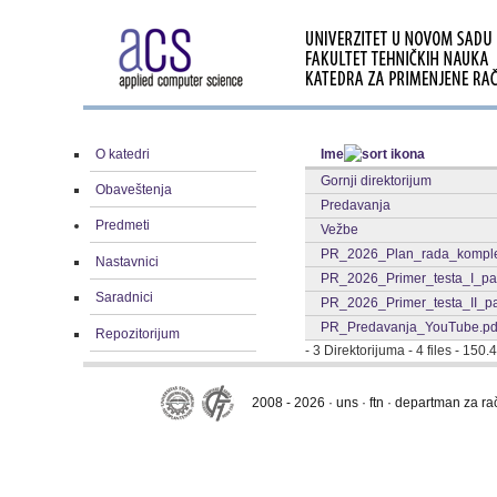
O katedri
Ime
Gornji direktorijum
Obaveštenja
Predavanja
Predmeti
Vežbe
PR_2026_Plan_rada_komple
Nastavnici
PR_2026_Primer_testa_I_parci
Saradnici
PR_2026_Primer_testa_II_parc
PR_Predavanja_YouTube.pd
Repozitorijum
- 3 Direktorijuma - 4 files - 150
2008 - 2026 · uns · ftn · departman za r