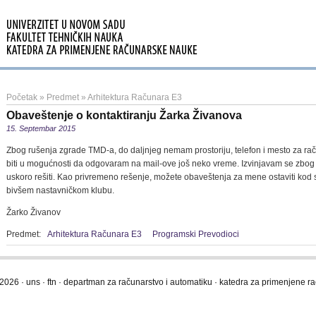
Početak
»
Predmet
»
Arhitektura Računara E3
Obaveštenje o kontaktiranju Žarka Živanova
15. Septembar 2015
Zbog rušenja zgrade TMD-a, do daljnjeg nemam prostoriju, telefon i mesto za raču
biti u mogućnosti da odgovaram na mail-ove još neko vreme. Izvinjavam se zbo
uskoro rešiti. Kao privremeno rešenje, možete obaveštenja za mene ostaviti kod
bivšem nastavničkom klubu.
Žarko Živanov
Predmet:
Arhitektura Računara E3
Programski Prevodioci
2026 · uns · ftn · departman za računarstvo i automatiku · katedra za primenjene 