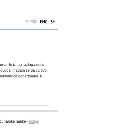
nar, te iz tog razloga neću
g ovoga i nadam se da ću ovo
 sekretarice departmana, u
računarske nauke ·
rss