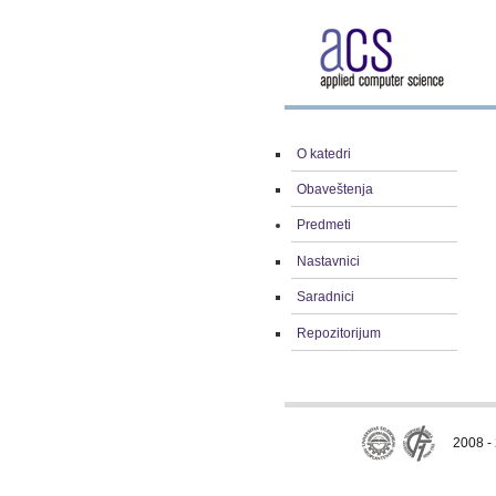
O katedri
Obaveštenja
Predmeti
Nastavnici
Saradnici
Repozitorijum
2008 - 