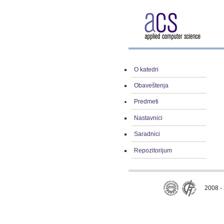
O katedri
Obaveštenja
Predmeti
Nastavnici
Saradnici
Repozitorijum
2008 - 