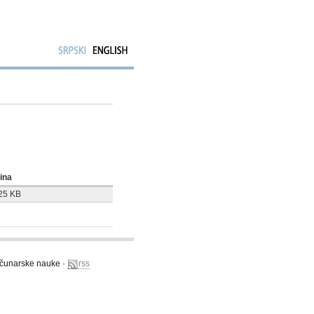
čina
25 KB
računarske nauke ·
rss