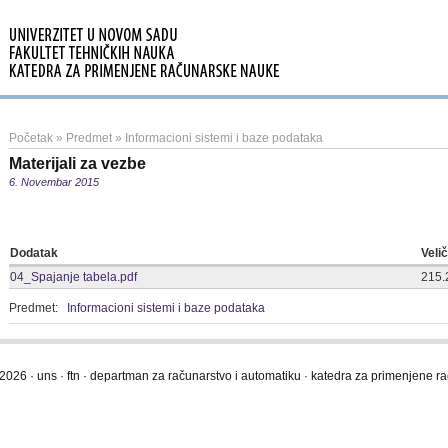
Početak
»
Predmet
»
Informacioni sistemi i baze podataka
Materijali za vezbe
6. Novembar 2015
Dodatak
Veli
04_Spajanje tabela.pdf
215.
Predmet:
Informacioni sistemi i baze podataka
2026 · uns · ftn · departman za računarstvo i automatiku · katedra za primenjene 